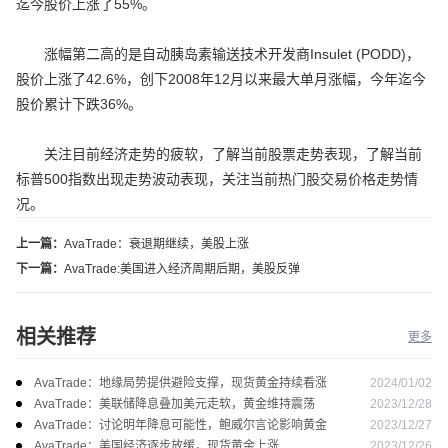
迄今股价上涨了55%。
涨幅第二高的是自动胰岛素输送技术开发商Insulet (PODD)，
股价上涨了42.6%，创下2008年12月以来最大单月涨幅，今年迄今
股价累计下跌36%。
关注目前经济走势的疲软，了解当前股票走势表现，了解当前
标普500指数出现走势波动表现，关注当前热门股交易价格走势情
况。
上一篇：
AvaTrade：衰退期继续，美股上涨
下一篇：
AvaTrade:美国进入经济周期后期，美股反弹
相关推荐
更多
2024/01/02
AvaTrade：地缘局势提供避险支撑，现货黄金持续看涨
2023/12/28
AvaTrade：美联储降息叠加美元走软，黄金维持震荡
2023/12/27
AvaTrade：讨论明年降息可能性，鲍威尔言论影响黄金
2023/12/26
AvaTrade：美国经济逐步放缓，现货黄金上涨