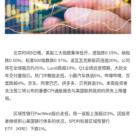
北京时间9日晚，美股三大指数集体低开，道指跌0.19%，纳指
跌0.50%，标普500指数跌0.37%。诺瓦瓦克斯医药涨逾20%，公司
将在全球裁员约25%。Lucid跌超10%，Q1业绩远逊预期，大砍全
年交付量指引。热门中概股走低，小鹏汽车跌逾5%，哔哩哔哩、百
度跌超4%，京东、阿里巴巴、拼多多、贝壳跌逾3%。本周投资者
关注周三将公布的重要CPI通胀报告与美国联邦政府的债务上限僵
局。
区域性银行PacWest股价走低，周一该股上涨超过3%。因投资
者继续担心美国银行体系的状况，SPDR标普区域性银行
ETF（KRE）下跌1%。