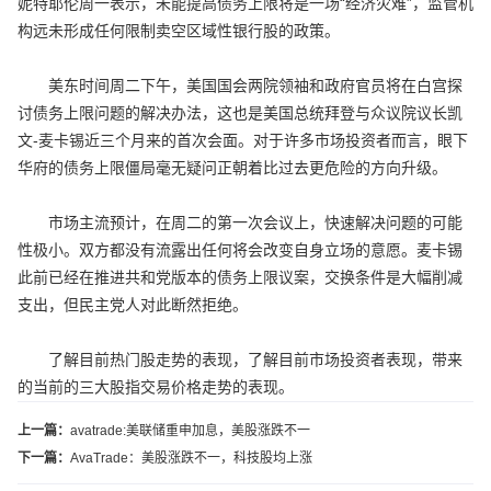
妮特耶伦周一表示，未能提高债务上限将是一场“经济灾难”，监管机
构远未形成任何限制卖空区域性银行股的政策。
美东时间周二下午，美国国会两院领袖和政府官员将在白宫探
讨债务上限问题的解决办法，这也是美国总统拜登与众议院议长凯
文-麦卡锡近三个月来的首次会面。对于许多市场投资者而言，眼下
华府的债务上限僵局毫无疑问正朝着比过去更危险的方向升级。
市场主流预计，在周二的第一次会议上，快速解决问题的可能
性极小。双方都没有流露出任何将会改变自身立场的意愿。麦卡锡
此前已经在推进共和党版本的债务上限议案，交换条件是大幅削减
支出，但民主党人对此断然拒绝。
了解目前热门股走势的表现，了解目前市场投资者表现，带来
的当前的三大股指交易价格走势的表现。
上一篇：
avatrade:美联储重申加息，美股涨跌不一
下一篇：
AvaTrade：美股涨跌不一，科技股均上涨