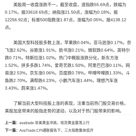
美股周一收盘涨跌不一，截至收盘，道指跌55.69点，跌幅为
0.17%，报33618.69点；纳指涨21.50点，涨幅为0.18%，报
12256.92点；标普500指数涨1.87点，涨幅为0.05%，报4138.12
点。
美国大型科技股多数上涨，苹果跌0.04%，亚马逊涨0.17%，奈
飞涨2.62%，谷歌涨1.91%，脸书涨0.21%，微软跌0.64%，英特尔
跌0.71%，特斯拉涨1.02%。热门中概股涨跌分化，新东方涨
1.52%，拼多多跌1.74%，爱奇艺跌1.50%，阿里巴巴涨0.11%，网
易涨2.53%，京东涨0.06%，百度跌0.78%，哔哩哔哩跌1.33%，斗
鱼跌2.70%，满帮跌4.23%，小鹏汽车涨1.44%，理想汽车涨
3.43%，蔚来涨1.47%。
了解当前大型科技股上涨的表现，注重当前热门股交易价格，
美股加息带来的股指走势的波动，以及对于热门股带来的影响。
上一篇：
avatrade:非美黄金冲高，现货黄金震荡上行
下一篇：
AvaTrade:CPI通胀报告下，三大指数集体低开