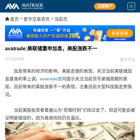
注册账户
首页
->
爱华交易资讯
->
当前页
avatrade:美联储重申加息，美股涨跌不一
2023/05/09
爱华平台
加息带来的经济的影响，美股走弱的表现，关注当前美联储加
息基准利率上调，
avatrade官网
提示关注当前货币紧缩周期的表
现，目前带来的美股涨跌不一的表现，注重目前大型科技股走势情
况。
当前美股投资者普遍认为“至暗时刻”已经过去了，但这可能会被
证明是错误的，因为衰退风险仍在逼近。