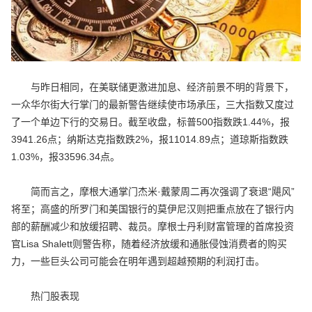
与昨日相同，在美联储更激进加息、经济前景不明的背景下，
一众华尔街大行掌门的最新警告继续使市场承压，三大指数又度过
了一个单边下行的交易日。截至收盘，标普500指数跌1.44%，报
3941.26点；纳斯达克指数跌2%，报11014.89点；道琼斯指数跌
1.03%，报33596.34点。
简而言之，摩根大通掌门杰米·戴蒙周二再次强调了衰退“飓风”
将至；高盛的所罗门和美国银行的莫伊尼汉则把重点放在了银行内
部的薪酬减少和放缓招聘、裁员。摩根士丹利财富管理的首席投资
官Lisa Shalett则警告称，随着经济放缓和通胀侵蚀消费者的购买
力，一些巨头公司可能会在明年遇到超越预期的利润打击。
热门股表现