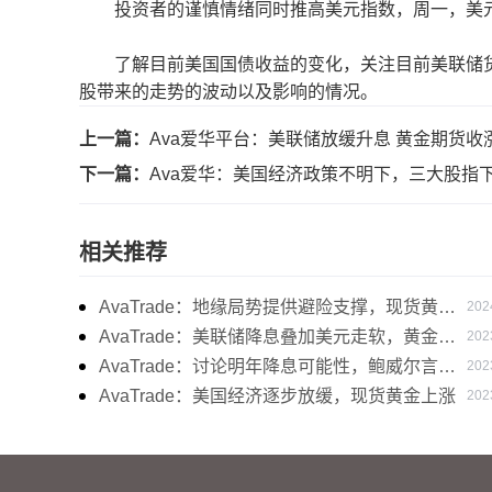
投资者的谨慎情绪同时推高美元指数，周一，美元指数显
了解目前美国国债收益的变化，关注目前美联储货
股带来的走势的波动以及影响的情况。
上一篇：
Ava爱华平台：美联储放缓升息 黄金期货收
下一篇：
Ava爱华：美国经济政策不明下，三大股指
相关推荐
AvaTrade：地缘局势提供避险支撑，现货黄金
202
持续看涨
AvaTrade：美联储降息叠加美元走软，黄金维
202
持震荡
AvaTrade：讨论明年降息可能性，鲍威尔言论
202
影响黄金
AvaTrade：美国经济逐步放缓，现货黄金上涨
202