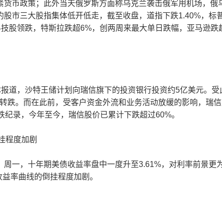
紧货币政策；此外当天俄罗斯方面称乌克兰袭击俄军用机场，俄
市三大股指集体低开低走，截至收盘，道指下跌1.40%，标普
大型科技股领跌，特斯拉跌超6%，创两周来最大单日跌幅，亚马逊跌
报道，沙特王储计划向瑞信旗下的投资银行投资约5亿美元。受
时转跌。而在此前，受客户资金外流和业务活动放缓的影响，瑞信
跌纪录，今年至今，瑞信股价已累计下跌超过60%。
挂程度加剧
一，十年期美债收益率盘中一度升至3.61%，对利率前景更
债收益率曲线的倒挂程度加剧。