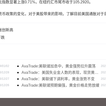
著上涨0.71%，在纽约汇市尾市收于105.2920。
币政策的变化，对于美股带来的影响，了解目前美国通胀对于
涨创新高
下跌
AvaTrade:美联储加息中，黄金强势拉升震荡
4/01/02
202
AvaTrade：美国失业金人数的表现，现货黄金
3/12/28
202
持续高位震荡
AvaTrade：美联储下调利率，黄金涨势不变
3/12/27
202
AvaTrade:美联储预期偏强，黄金价格走势放缓
3/12/26
202