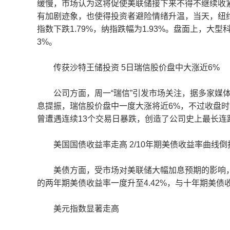
缓慢，市场认为这将促使美联储接下来不得不继续收
有加剧迹象，也使得投资者避险情绪升温，当天，纽约股
指数下跌1.79%，纳指跌幅为1.93%。盘面上，
3%。
传获沙特王储投资 5日瑞信股价盘中大涨近6%
公司方面，周一“瑞信”引发市场关注，据多家媒体
息提振，瑞信股价盘中一度大涨将近6%，不过收盘
曾遭遇连续13个交易日暴跌，创造了公司史上最长连
美国国债收益率走高 2/10年期美债收益率曲线倒
美债方面，受市场对美联储大幅加息预期的影响，周
的两年期美债收益率一度升至4.42%，与十年期美
美元指数显著走高