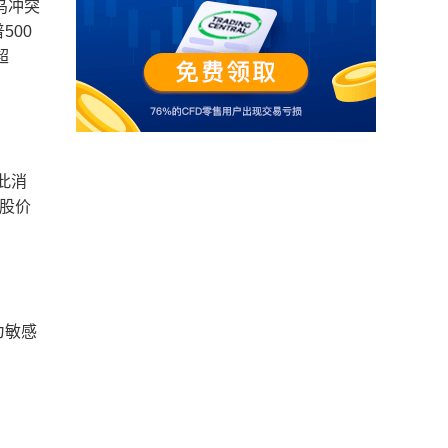
乌冲突
500
超
此消
股价
为敏感