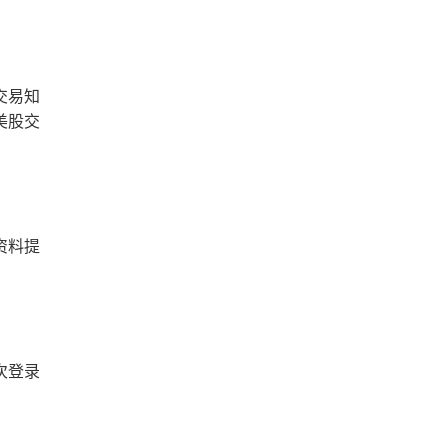
交易知
美股交
资料提
次登录