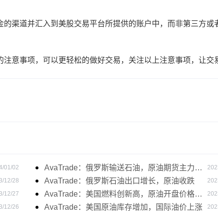
的渠道并汇入到美股交易平台所提供的账户中，而非第三方或
注意事项，可以更轻松的做好交易，关注以上注意事项，让交
AvaTrade：俄罗斯输送石油，原油期货主力合
4/01/02
202
约价格下跌
AvaTrade：俄罗斯石油出口增长，原油收跌
3/12/28
202
AvaTrade：美国燃料创新高，原油开盘价格上
3/12/27
202
涨
AvaTrade：美国原油库存增加，国际油价上涨
3/12/26
202