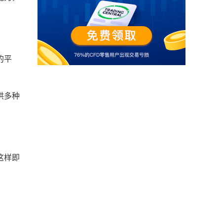
的平
供多种
这样即