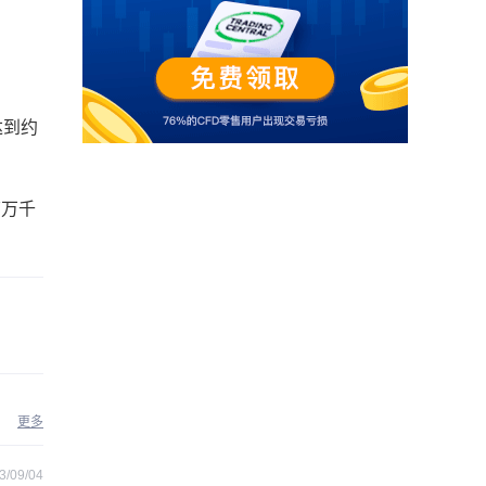
达到约
7万千
更多
3/09/04