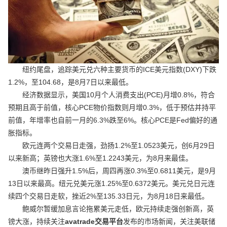
纽约尾盘，追踪美元兑六种主要货币的ICE美元指数(DXY)下跌
1.2%，至104.68，是8月7日以来最低。
经济数据显示，美国10月个人消费支出(PCE)月增0.8%，符合
预期且高于前值，核心PCE物价指数则月增0.3%，低于预估并持平
前值，年增率也自前一月的6.3%跌至6%。核心PCE是Fed偏好的通
胀指标。
欧元连两个交易日走强，劲扬1.2%至1.0523美元，创6月29日
以来新高；英镑也大涨1.6%至1.2243美元，为8月来最佳。
澳币继昨日强升1.5%后，周四再涨0.3%至0.6811美元，是9月
13日以来最高。纽元兑美元涨1.25%至0.6372美元。美元兑日元连
续四个交易日走软，挫近2%至135.33日元，为8月18日来最低。
鲍威尔暂缓加息言论拖累美元走低，欧元持续走强创新高，英
镑大涨，持续关注
avatrade交易平台
发布的市场新闻，关注美联储