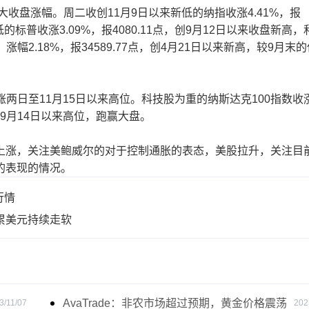
盘涨幅。周二收创11月9日以来新低的纳指收涨4.41%，报
低的标普收涨3.09%，报4080.11点，创9月12日以来收盘新高
幅2.18%，报34589.77点，创4月21日以来新高，较9月末
涨两日至11月15日以来高位。科技股为重的纳斯达克100指数收
至9月14日以来高位，跑赢大盘。
涨，关注美鲍威尔的对于控制通胀的表态，美股拉升，关注目
的表现的情况。
行情
拖累美元持续走软
AvaTrade：非农市场超过预期，黄金价格震荡
3/11/07
202