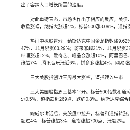
出了容纳人口增长所需的速度。
对此重磅表态，市场也作出了相应的反应，美债、美
收盘涨幅，纳指大涨超4%，标普500涨3.09%，道指涨
热门中概股普涨，纳斯达克中国金龙指数涨9.62%，
47%，11月累涨63.29%；蔚来涨超21%，11月累涨
哔哩涨超12%，爱奇艺、唯品会涨超10%，阿里巴巴、百
涨超7%，腾讯音乐涨近6%，拼多多涨超4%，网易涨
三大美股指创近三周最大涨幅，道指转入牛市
三大美国股指周三基本平开。标普500指数和道琼
近0.5%，道指跌近269点、跌约0.8%。纳斯达克
鲍威尔讲话后，美股盘中拉升，标普和道指转涨，
超过4%，标普涨超3%，道指涨超700点、涨超2%。