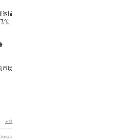
，和纳指
的低位
涨
前市场
更多
3/09/04