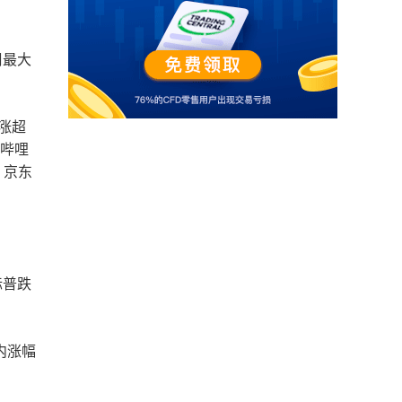
周最大
涨超
，哔哩
，京东
标普跌
内涨幅