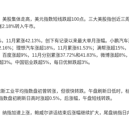
股集体走高，美元指数短线跌超100点。三大美股指创近三
2.18%转入牛市。
11月累涨42.13%，创下有记录以来最大单月涨幅。小鹏汽车
32.16%；理想汽车涨超18%，11月累涨61.53%；满帮涨超15%
度涨超9%，11月分别累涨37.72%和41.83%，微博涨超8%
超3%。中国铝业跌超5%，每日优鲜跌超3%。
斯工业平均指数盘初曾转涨，但很快转跌。午盘刷新日低时，
综合指数盘初刷新日高时涨超0.5%，后涨幅，午盘短线转跌。
纳指加速上涨，鲍威尔讲话结束后涨幅继续扩大，尾盘纳指日