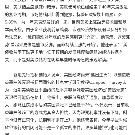
周，美联储主席鲍威尔暗示，美联储可能已经结束了40年来最激进
的紧缩周期，市场情绪因此得到提振，标普500指数上周累计涨
5.85%，为一年来表现最好的一周。目前美股上涨缺乏技术面和基
本面支撑，由于企业获利前景黯淡、宏观经济数据疲弱以及分析师
看法恶化，“我们很难对年底的反弹感到更加兴奋”。他表示，这波涨
势“看起来更像是熊市反弹，而非持续上涨的开始”。他还表示：“美
债收益率下跌更多地与低于预期的发债规模和疲弱的经济数据有
关，而不是对美联储将在明年早些时候降息的乐观解读。”
衰退先行指标创始人发声：美国经济尚未“逃出生天”！以创造收
益率曲线衰退指标而闻名的杜克大学融学教授Campbell Harvey认
为，近期美债收益率曲线的趋平并非意味着美国经济已“安然无恙”，
衰退很可能仍在路上。他指出，美联储高估了通胀，加息幅度过
大，剔除住房成本后的美国通胀率已经低于2%。他还表示，目前收
益率曲线趋平的方式尤其令人担忧，因为短期利率并没有下降，斜
率也没有正常化，长期利率则在上升。他还警告称，今年早些时候
硅谷银行的倒闭可能不是一个孤立的事件，许多其他银行也可能倒