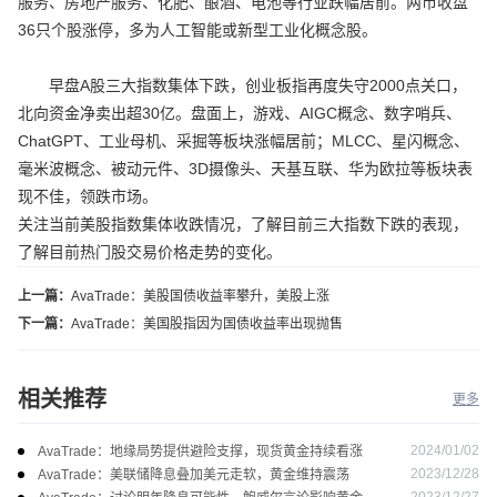
服务、房地产服务、化肥、酿酒、电池等行业跌幅居前。两市收盘
36只个股涨停，多为人工智能或新型工业化概念股。
早盘A股三大指数集体下跌，创业板指再度失守2000点关口，
北向资金净卖出超30亿。盘面上，游戏、AIGC概念、数字哨兵、
ChatGPT、工业母机、采掘等板块涨幅居前；MLCC、星闪概念、
毫米波概念、被动元件、3D摄像头、天基互联、华为欧拉等板块表
现不佳，领跌市场。
关注当前美股指数集体收跌情况，了解目前三大指数下跌的表现，
了解目前热门股交易价格走势的变化。
上一篇：
AvaTrade：美股国债收益率攀升，美股上涨
下一篇：
AvaTrade：美国股指因为国债收益率出现抛售
相关推荐
更多
2024/01/02
AvaTrade：地缘局势提供避险支撑，现货黄金持续看涨
2023/12/28
AvaTrade：美联储降息叠加美元走软，黄金维持震荡