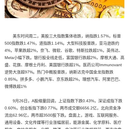
美东时间周二，美股三大指数集体收跌，纳指跌1.57%，标普
500指数跌1.47%，道指跌1.14%。大型科技股普跌，亚马逊跌约
4%，苹果跌超2%，奈飞、微软、谷歌、特斯拉跌超1%，英伟达、
Meta小幅下跌。银行股全线走低，富国银行跌超2%，摩根大通、高
盛、花旗、摩根士丹利、美国银行跌超1%。医药公司Immunovant
逆势大涨超97%。热门中概股普跌，纳斯达克中国金龙指数跌
0.85%。拼多多、小鹏汽车、京东跌超2%，理想汽车、阿里巴巴、
微博跌超1%
9月26日，A股缩量回调，上证指数下跌0.43%，深证成指下跌
0.60%，创业板指下跌0.77%。两市成交额6656.2亿，北向资金净
流出62.96亿，两市超3500股下跌。盘面上，游戏、互联网服务、
通用设备、文化传媒等行业涨幅居前，能源金属、化学原料、医疗