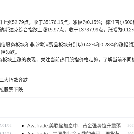
.79点，收于35176.15点，涨幅为0.15%；标准普尔500
；纳斯达克综合指数上涨15.97点，收于13737.99点，涨幅为0.12
务板块和非必需消费品板块分别以0.42%和0.28%的涨幅领
跌幅领跌。
务板块上涨的表现，关注当前热门股指价格走势，了解当前不同
股三大指数齐跌
斯拉股票下跌
AvaTrade:美联储加息中，黄金强势拉升震荡
4/01/02
202
AvaTrade：美国失业金人数的表现，现货黄金
3/12/28
202