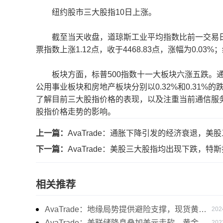
纽约股市三大股指10日上涨。
截至当天收盘，道琼斯工业平均指数比前一交易日上涨52
票指数上涨1.12点，收于4468.83点，涨幅为0.03%
板块方面，标普500指数十一大板块六涨五跌。通信服
公用事业板块和房地产板块分别以0.32%和0.31%的
了解目前三大股指价格的表现，以及注重当前通信服
股指价格走势的影响。
上一篇：
AvaTrade：通胀下降引发的经济衰退，美
下一篇：
AvaTrade：美股三大股指均出现下跌，特
相关推荐
AvaTrade：地缘局势提供避险支撑，现货黄金
202
持续看涨
AvaTrade：美联储降息叠加美元走软，黄金维
202