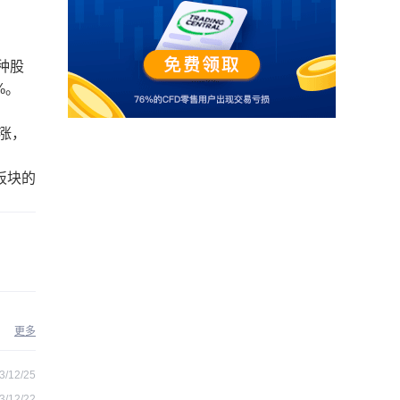
种股
%。
涨，
板块的
更多
3/12/25
3/12/22