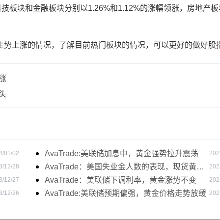
块和金融板块分别以1.26%和1.12%的涨幅领涨，房地产板
势上涨的情况，了解目前热门板块的情况，可以更好的做好股
涨
头
AvaTrade:美联储加息中，黄金强势拉升震荡
4/01/02
202
AvaTrade：美国失业金人数的表现，现货黄金
3/12/28
202
持续高位震荡
AvaTrade：美联储下调利率，黄金涨势不变
3/12/27
202
AvaTrade:美联储预期偏强，黄金价格走势放缓
3/12/26
202