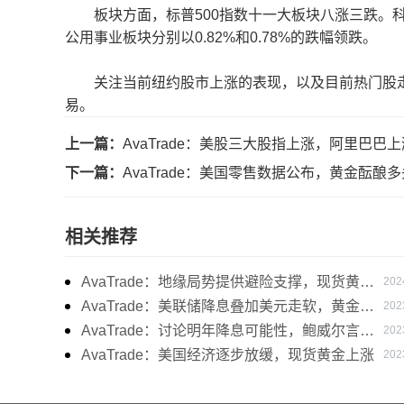
板块方面，标普500指数十一大板块八涨三跌。科技板
公用事业板块分别以0.82%和0.78%的跌幅领跌。
关注当前纽约股市上涨的表现，以及目前热门股走
易。
上一篇：
AvaTrade：美股三大股指上涨，阿里巴巴上
下一篇：
AvaTrade：美国零售数据公布，黄金酝酿多
相关推荐
AvaTrade：地缘局势提供避险支撑，现货黄金
202
持续看涨
AvaTrade：美联储降息叠加美元走软，黄金维
202
持震荡
AvaTrade：讨论明年降息可能性，鲍威尔言论
202
影响黄金
AvaTrade：美国经济逐步放缓，现货黄金上涨
202