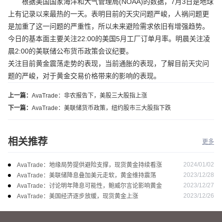
根据美国国家海洋和大气管理局(NOAA)的数据，7月3日是地球
上有记录以来最热的一天。表明目前的天灾问题严峻，人祸问题更
是加重了这一问题的严重性，所以未来避险需求依旧有增强趋势。
今日的基本面主要关注22:00的美国5月工厂订单月率。明晨关注凌
晨2:00的美联储公布货币政策会议纪要。
关注目前黄金震荡走势的表现，当前通胀的表现，了解目前天灾问
题的严峻，对于黄金交易价格带来的影响的表现。
上一篇：
AvaTrade：非农报告下，美股三大股指上涨
下一篇：
AvaTrade：美联储货币政策，纽约股市三大股指下跌
相关推荐
更多
2024/01/02
AvaTrade：地缘局势提供避险支撑，现货黄金持续看涨
2023/12/28
AvaTrade：美联储降息叠加美元走软，黄金维持震荡
2023/12/27
AvaTrade：讨论明年降息可能性，鲍威尔言论影响黄金
2023/12/26
AvaTrade：美国经济逐步放缓，现货黄金上涨