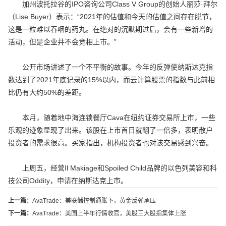
加州波托拉谷的IPO咨询公司Class V Group的创始人丽莎·拜尔
（Lise Buyer）表示：“2021年的估值和今天的估值之间存在脱节，
这是一粒难以吞咽的药丸。在绝对的沉默期过后，会有一些新增的
活动，但是企业并不会竞相上市。”
公开市场讲述了一个不平衡的故事。今年的反弹使纳斯达克指
数达到了2021年底记录的15%以内，而云计算股票的指数与此前相
比仍有大约50%的差距。
本月，随着地中海连锁餐厅Cava在纽约证券交易所上市，一些
乐观的迹象显现了出来。该股在上市首日就翻了一倍多，表明散户
投资者的需求很高。买家指出，机构投资者也对该交易感到兴奋。
上周五，经营Il Makiage和Spoiled Child品牌的以色列美容和科
技公司Oddity，申请在纳斯达克上市。
上一篇：
AvaTrade：美联储控制通胀下，黄金反弹承压
下一篇：
AvaTrade：美国上半年行情收官，美股三大股指集体上涨