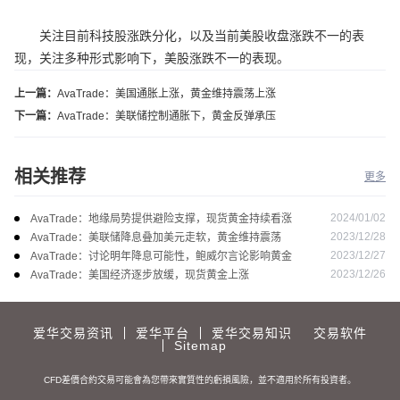
关注目前科技股涨跌分化，以及当前美股收盘涨跌不一的表
现，关注多种形式影响下，美股涨跌不一的表现。
上一篇：
AvaTrade：美国通胀上涨，黄金维持震荡上涨
下一篇：
AvaTrade：美联储控制通胀下，黄金反弹承压
相关推荐
更多
2024/01/02
AvaTrade：地缘局势提供避险支撑，现货黄金持续看涨
2023/12/28
AvaTrade：美联储降息叠加美元走软，黄金维持震荡
2023/12/27
AvaTrade：讨论明年降息可能性，鲍威尔言论影响黄金
2023/12/26
AvaTrade：美国经济逐步放缓，现货黄金上涨
爱华交易资讯
爱华平台
爱华交易知识
交易软件
Sitemap
CFD差價合約交易可能會為您帶來實質性的虧損風險，並不適用於所有投資者。