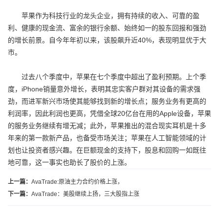
苹果作为科技行业的龙头企业，拥有持续的收入、可靠的盈
利、健康的现金流、富余的银行余额、始终如一的股东回报和强劲
的增长前景。自今年年初以来，该股飙升近40%，表现明显优于大
市。
过去八个季度中，苹果在七个季度中超出了盈利预期。上个季
度，iPhone销量意外增长，表明其忠实客户群对其设备的需求强
劲，而进军新兴市场使其能够找到新的增长点；服务业务有更高的
利润率，因此利润也更高，凭借全球20亿台在用的Apple设备，苹果
的服务业务继续有增无减；此外，苹果推出的混合现实耳机是十多
年来的第一款新产品，也备受市场关注；苹果在人工智能领域的计
划也让投资者感兴趣。在巨额现金的支持下，股息和回购一如既往
地可靠，这一事实也助长了股价的上涨。
上一篇：
AvaTrade:原油主力合约价格上涨，
下一篇：
AvaTrade：美股继续上扬，三大股指上涨