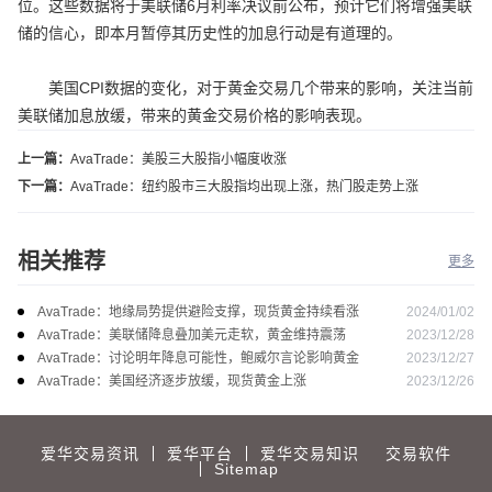
位。这些数据将于美联储6月利率决议前公布，预计它们将增强美联
储的信心，即本月暂停其历史性的加息行动是有道理的。
美国CPI数据的变化，对于黄金交易几个带来的影响，关注当前
美联储加息放缓，带来的黄金交易价格的影响表现。
上一篇：
AvaTrade：美股三大股指小幅度收涨
下一篇：
AvaTrade：纽约股市三大股指均出现上涨，热门股走势上涨
相关推荐
更多
2024/01/02
AvaTrade：地缘局势提供避险支撑，现货黄金持续看涨
2023/12/28
AvaTrade：美联储降息叠加美元走软，黄金维持震荡
2023/12/27
AvaTrade：讨论明年降息可能性，鲍威尔言论影响黄金
2023/12/26
AvaTrade：美国经济逐步放缓，现货黄金上涨
爱华交易资讯
爱华平台
爱华交易知识
交易软件
Sitemap