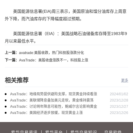
美国能源信息署(EIA)周三表示，美国原油和馏分油库存上周意
外下降，而汽油库存的下降幅度超过预期。
美国能源信息署（EIA）：美国战略石油储备库存降至1983年9
月以来最低水平。
上一篇：
avatrade:美股收跌，热门科技股涨跌分化
下一篇：
AvaTrade：美股收盘涨跌不一，科技股上涨
相关推荐
更多
2024/01/02
AvaTrade：地缘局势提供避险支撑，现货黄金持续看涨
2023/12/28
AvaTrade：美联储降息叠加美元走软，黄金维持震荡
2023/12/27
AvaTrade：讨论明年降息可能性，鲍威尔言论影响黄金
2023/12/26
AvaTrade：美国经济逐步放缓，现货黄金上涨
爱华交易资讯
爱华平台
爱华交易知识
交易软件