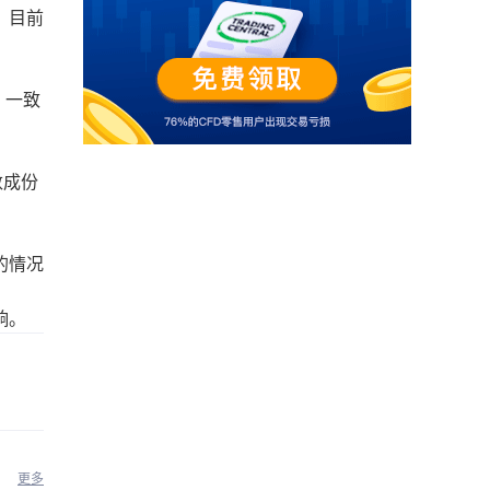
，目前
，一致
数成份
的情况
响。
更多