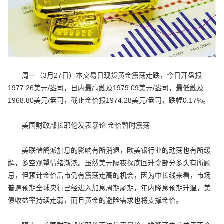
周一（3月27日）本交易日现货黄金震荡走跌，今日开盘报
1977.26美元/盎司，日内最高触及1979.09美元/盎司，最低触及
1968.80美元/盎司，截止金价报1974.28美元/盎司，跌幅0.17%。
美国财政部长耶伦发表暴论 金价暂时震荡
美联储鸽派加息的影响有所消退，欧美银行业的动荡也有所缓
解，多空观望情绪渐浓。虽然美元隔夜探底回升令部分多头有所顾
忌，但预计金价后市仍有震荡走高的机会，因为中长线来看，市场
普遍预期全球央行已经进入加息周期尾期，年内降息预期升温，美
债收益率持续走弱，而且黄金的避险需求也将支撑金价。