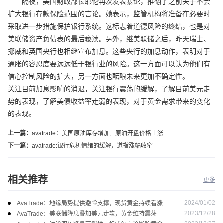
隔夜，美国财政部长耶伦再次发表暴论，推翻了之前关于不会
扩大银行存款保险范围的言论。她表示，监管机构将准备在必要时
采取进一步措施保护银行系统。这标志着道德风险的终结，也是对
美联储资产负债表的最后亵渎。另外，继美联储之后，昨天瑞士、
挪威和英国央行也相继宣布加息。这些央行的加息动作，表明对于
通胀的容忍度要远远低于银行业的风险。这一方面可以认为他们有
信心控制风险的扩大，另一方面也酝酿未来更加不确定性。
关注目前加息影响的消退，关注银行震荡的缓解，了解目前美元走
势的表现，了解美债收益率走弱的表现，对于黄金需求带来的变化
的表现。
上一篇：
avatrade：美国原油库存增加，原油开盘价格上涨
下一篇：
avatrade:银行危机情绪的缓解，道指涨幅收窄
相关推荐
更多
2024/01/02
AvaTrade：地缘局势提供避险支撑，现货黄金持续看涨
2023/12/28
AvaTrade：美联储降息叠加美元走软，黄金维持震荡