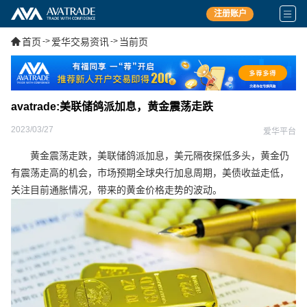
注册账户
首页
->
爱华交易资讯
->
当前页
avatrade:美联储鸽派加息，黄金震荡走跌
2023/03/27
爱华平台
黄金震荡走跌，美联储鸽派加息，美元隔夜探低多头，黄金仍
有震荡走高的机会，市场预期全球央行加息周期，美债收益走低，
关注目前通胀情况，带来的黄金价格走势的波动。