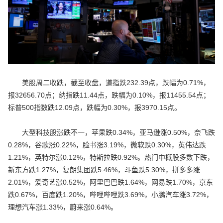
美股周二收跌，截至收盘，道指跌232.39点，跌幅为0.71%，
报32656.70点；纳指跌11.44点，跌幅为0.10%，报11455.54点；
标普500指数跌12.09点，跌幅为0.30%，报3970.15点。
大型科技股涨跌不一，苹果跌0.34%，亚马逊涨0.50%，奈飞跌
0.28%，谷歌涨0.22%，脸书涨3.19%，微软跌0.30%，英伟达跌
1.21%，英特尔涨0.12%，特斯拉跌0.92%。热门中概股多数下跌，
新东方跌1.27%，复朗集团跌5.46%，斗鱼跌5.30%，拼多多涨
2.01%，爱奇艺涨0.52%，阿里巴巴跌1.64%，网易跌1.70%，京东
跌0.67%，百度跌1.20%，哔哩哔哩跌3.69%，小鹏汽车涨3.72%，
理想汽车涨1.33%，蔚来涨0.64%。