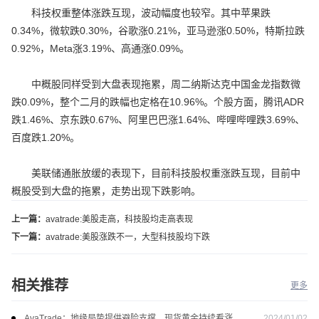
科技权重整体涨跌互现，波动幅度也较窄。其中苹果跌
0.34%，微软跌0.30%，谷歌涨0.21%，亚马逊涨0.50%，特斯拉跌
0.92%，Meta涨3.19%、高通涨0.09%。
中概股同样受到大盘表现拖累，周二纳斯达克中国金龙指数微
跌0.09%，整个二月的跌幅也定格在10.96%。个股方面，腾讯ADR
跌1.46%、京东跌0.67%、阿里巴巴涨1.64%、哔哩哔哩跌3.69%、
百度跌1.20%。
美联储通胀放缓的表现下，目前科技股权重涨跌互现，目前中
概股受到大盘的拖累，走势出现下跌影响。
上一篇：
avatrade:美股走高，科技股均走高表现
下一篇：
avatrade:美股涨跌不一，大型科技股均下跌
相关推荐
更多
2024/01/02
AvaTrade：地缘局势提供避险支撑，现货黄金持续看涨