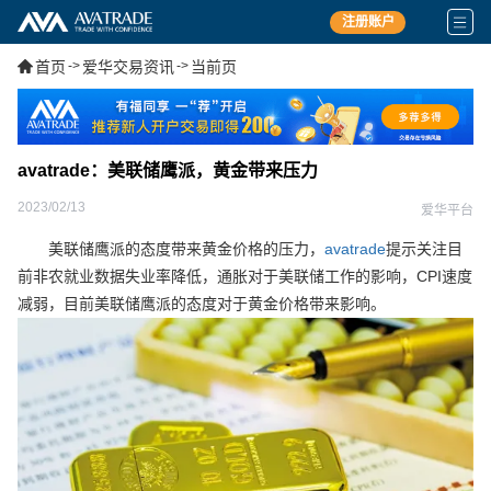
注册账户
首页
->
爱华交易资讯
->
当前页
avatrade：美联储鹰派，黄金带来压力
2023/02/13
爱华平台
美联储鹰派的态度带来黄金价格的压力，
avatrade
提示关注目
前非农就业数据失业率降低，通胀对于美联储工作的影响，CPI速度
减弱，目前美联储鹰派的态度对于黄金价格带来影响。