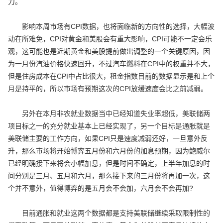
力。
影响本周市场有CPI数据，也将面临新的方向性的选择，大幅波
动在所难免，CPI对黄金和美股会有重大影响，CPI可能不一定会乐
观，这可能也是近期黄金和美股提前做出调整的一个关键原因，因
为一月份汽油价格快速回升，不过汽车燃料在CPI中的权重并不大，
但是住房成本在CPI中占比很大，租金指数目前的数据显示是和上个
月是持平的，所以市场有预期这次的CPI放缓速度会比之前减弱。
另外在本月非农就业数据当中已经知道失业率超低，美联储两
项目标之一的充分就业基本上已经实现了，另一个目标是通胀就是
美联储主要的工作方向，如果CPI只是速度减弱还好，一旦意外反
升，那么市场将开始博弈五月份和六月份的加息预期，因为鲍威尔
已经明确接下来将会小幅加息，但是时间不确定，上半年加息的时
间分别是三月、五月和六月，那么接下来的三月份将再加一次，这
个并不意外，值得博弈的是五月会不会加，六月会不会再加?
目前通胀和就业这两个数据都是支持美联储继续采取限制性的