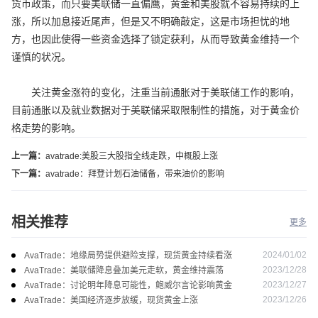
货币政策，而只要美联储一直偏鹰，黄金和美股就不容易持续的上
涨，所以加息接近尾声，但是又不明确敲定，这是市场担忧的地
方，也因此使得一些资金选择了锁定获利，从而导致黄金维持一个
谨慎的状况。
关注黄金涨符的变化，注重当前通胀对于美联储工作的影响，
目前通胀以及就业数据对于美联储采取限制性的措施，对于黄金价
格走势的影响。
上一篇：
avatrade:美股三大股指全线走跌，中概股上涨
下一篇：
avatrade：拜登计划石油储备，带来油价的影响
相关推荐
更多
2024/01/02
AvaTrade：地缘局势提供避险支撑，现货黄金持续看涨
2023/12/28
AvaTrade：美联储降息叠加美元走软，黄金维持震荡
2023/12/27
AvaTrade：讨论明年降息可能性，鲍威尔言论影响黄金
2023/12/26
AvaTrade：美国经济逐步放缓，现货黄金上涨