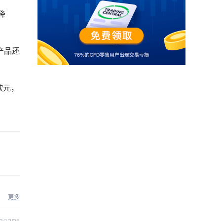
降
产品还
欧元，
更多