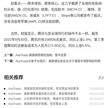
划重点——降本增效、聚焦核心。这几乎霸屏了全球科技新闻
的头条。据《巴伦周刊》梳理，包括脸书（META.O）、推特、亚
马逊(AMZN.O)、来福车（LYFT.O）、Stripe等公司都宣布了裁员，
另有消息称苹果(AAPL.O)将冻结招聘。
当然，财报显示，腾讯与其全球同行的操作不太一样。截至
2022年9月30日，腾讯共有108836名雇员，同比上涨1.4%；第三季
度腾讯的总酬金成本为人民币273.90亿元，同比上涨5.5%。
上一篇：
AvaTrade:美国国债倒挂加剧，股市走跌
下一篇：
AvaTrade交易平台提示：美联储议息会议对于美股市场影响如何呢
相关推荐
更多
2024/01/02
AvaTrade：地缘局势提供避险支撑，现货黄金持续看涨
2023/12/28
AvaTrade：美联储降息叠加美元走软，黄金维持震荡
2023/12/27
AvaTrade：讨论明年降息可能性，鲍威尔言论影响黄金
2023/12/26
AvaTrade：美国经济逐步放缓，现货黄金上涨