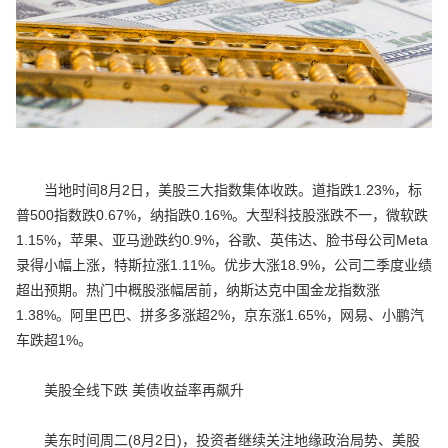
当地时间8月2日，美股三大指数集体收跌。道指跌1.23%，标
普500指数跌0.67%，纳指跌0.16%。大型科技股涨跌不一，微软跌
1.15%，苹果、亚马逊跌约0.9%，谷歌、英伟达、脸书母公司Meta
录得小幅上涨，特斯拉涨1.11%。优步大涨18.9%，公司二季度业绩
超出预期。热门中概股涨幅居前，纳斯达克中国金龙指数涨
1.38%。阿里巴巴、拼多多涨超2%，京东涨1.65%，网易、小鹏汽
车跌超1%。
美股全线下跌 美债收益率再飙升
美东时间周二(8月2日)，投资者继续关注地缘政治局势、美股