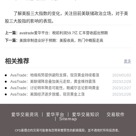
了解美股三大指数的变化，关注目前美联储政治立场，对于美
股三大股指的影响的表现。
上一篇：
avatrade爱华平台：税前利润59.7亿 汇丰营收超出预期
下一篇：
美国非制造业好于预期：美股收高，热门中概股走高
相关推荐
更多
2024/01/02
AvaTrade：地缘局势提供避险支撑，现货黄金持续看涨
2023/12/28
AvaTrade：美联储降息叠加美元走软，黄金维持震荡
2023/12/27
AvaTrade：讨论明年降息可能性，鲍威尔言论影响黄金
2023/12/26
AvaTrade：美国经济逐步放缓，现货黄金上涨
爱华交易资讯
爱华平台
爱华交易知识
交易软件
Sitemap
CFD差價合約交易可能會為您帶來實質性的虧損風險，並不適用於所有投資者。