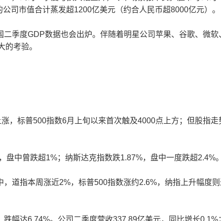
公司市值合计蒸发超1200亿美元（约合人民币超8000亿元）。
二季度GDP数据也会出炉。伴随着明星公司苹果、谷歌、微软
大的考验。
，标普500指数6月上旬以来首次触及4000点上方；但股指走
。
，盘中曾跌超1%；纳斯达克指数跌1.87%，盘中一度跌超2.4%
指本周涨近2%，标普500指数涨约2.6%，纳指上升幅度则
6.74%。公司二季度营收337.89亿美元，同比增长0.1%