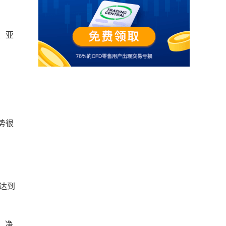
、亚
势很
。
达到
；净