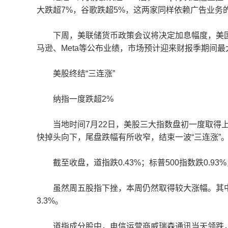
大跌超7%，谷歌跌超5%，这两家同样依赖广告业务的
下周，美联储货币政策会议将决定加息幅度，美国
马逊、Meta等公布业绩，市场预计迎来财报季期间最
美股终结“三连涨”
纳指一度跌超2%
当地时间7月22日，美股三大指数盘初一度取得上涨
快掉头向下，尾盘跌幅有所收窄，结束一波“三连涨”
截至收盘，道指跌0.43%；标普500指数跌0.93%
虽然周五股指下挫，本周仍然取得较大涨幅。其中，道
3.3%。
道指成分股中，电信运营商威瑞森通讯当天领跌，跌幅达