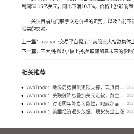
利润53.15亿美元，同比下滑10.7%。价格上涨影
关注目前热门股票交易价格的走势，以及当前不同
股票的交易。
上一篇：
avatrade交易平台提示：美股三大指数集体
下一篇：
三大期指以小幅上扬,美联储加息未来的影响
相关推荐
AvaTrade：地缘局势提供避险支撑，现货黄金
202
持续看涨
AvaTrade：美联储降息叠加美元走软，黄金维
202
持震荡
AvaTrade：讨论明年降息可能性，鲍威尔言论
202
影响黄金
AvaTrade：美国经济逐步放缓，现货黄金上涨
202