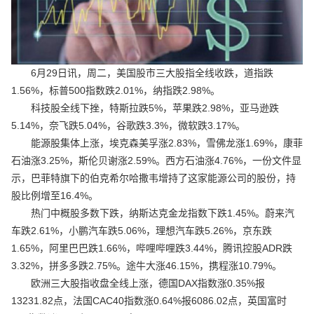
6月29日讯，周二，美国股市三大股指全线收跌，道指跌
1.56%，标普500指数跌2.01%，纳指跌2.98%。
科技股全线下挫，特斯拉跌5%，苹果跌2.98%，亚马逊跌
5.14%，奈飞跌5.04%，谷歌跌3.3%，微软跌3.17%。
能源股集体上涨，埃克森美孚涨2.83%，雪佛龙涨1.69%，康菲
石油涨3.25%，斯伦贝谢涨2.59%。西方石油涨4.76%，一份文件显
示，巴菲特旗下的伯克希尔哈撒韦增持了这家能源公司的股份，持
股比例增至16.4%。
热门中概股多数下跌，纳斯达克金龙指数下跌1.45%。蔚来汽
车跌2.61%，小鹏汽车跌5.06%，理想汽车跌5.26%，京东跌
1.65%，阿里巴巴跌1.66%，哔哩哔哩跌3.44%，腾讯控股ADR跌
3.32%，拼多多跌2.75%。途牛大涨46.15%，携程涨10.79%。
欧洲三大股指收盘全线上涨，德国DAX指数涨0.35%报
13231.82点，法国CAC40指数涨0.64%报6086.02点，英国富时