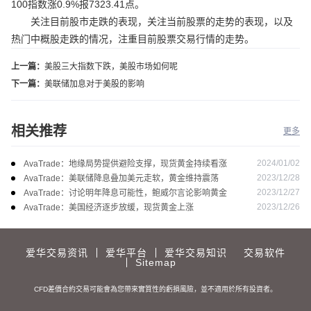
100指数涨0.9%报7323.41点。
关注目前股市走跌的表现，关注当前股票的走势的表现，以及
热门中概股走跌的情况，注重目前股票交易行情的走势。
上一篇：
美股三大指数下跌，美股市场如何呢
下一篇：
美联储加息对于美股的影响
相关推荐
更多
2024/01/02
AvaTrade：地缘局势提供避险支撑，现货黄金持续看涨
2023/12/28
AvaTrade：美联储降息叠加美元走软，黄金维持震荡
2023/12/27
AvaTrade：讨论明年降息可能性，鲍威尔言论影响黄金
2023/12/26
AvaTrade：美国经济逐步放缓，现货黄金上涨
爱华交易资讯
爱华平台
爱华交易知识
交易软件
Sitemap
CFD差價合約交易可能會為您帶來實質性的虧損風險，並不適用於所有投資者。