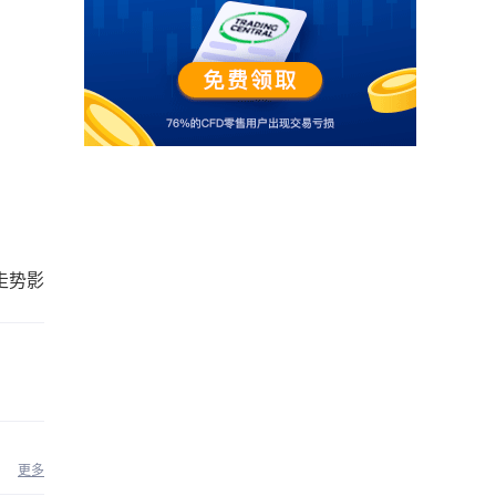
。
走势影
更多