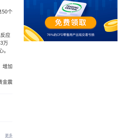
息50个
的反应
3万
心。
，增加
黄金震
更多