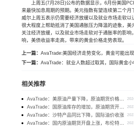
上周五(7月28日)公布的数据显示，6月份美国PC
来最快加息周期的预期。美元指数有望连续第二个月
威尔上周五表示仍需要经济放缓以及就业市场走软以
很大程度上帮助抵消了美国通胀压力降温的迹象，美元
关注经济放缓，以及就业市场走软对于通胀率的影响
响，美债收益率走高，带来的黄金价格走势表现。
上一篇：
AvaTrade:美国经济走势变化，黄金可能出
下一篇：
AvaTrade：就业人数超过取其，国际黄金
相关推荐
AvaTrade：美原油产量下降，原油期货价格下
202
跌
AvaTrade：国原油库存的增加，原油期货开盘
202
价格上涨
AvaTrade：沙特产品同比下降，国际油价收涨
202
AvaTrade：国内原油期货开盘上涨，布伦特原
202
油上涨