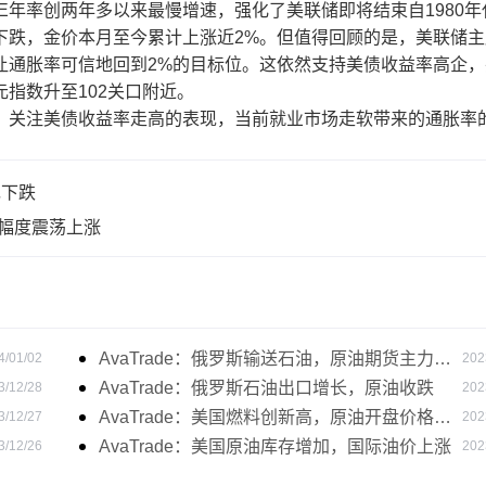
E年率创两年多以来最慢增速，强化了美联储即将结束自1980年
下跌，金价本月至今累计上涨近2%。但值得回顾的是，美联储主
让通胀率可信地回到2%的目标位。这依然支持美债收益率高企，
指数升至102关口附近。
，关注美债收益率走高的表现，当前就业市场走软带来的通胀率
现下跌
小幅度震荡上涨
AvaTrade：俄罗斯输送石油，原油期货主力合
4/01/02
202
约价格下跌
AvaTrade：俄罗斯石油出口增长，原油收跌
3/12/28
202
AvaTrade：美国燃料创新高，原油开盘价格上
3/12/27
202
涨
AvaTrade：美国原油库存增加，国际油价上涨
3/12/26
202