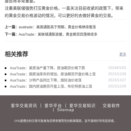
报告将非常重要。
注重美联储强势打压黄金价格，一直关注目前收紧的政策下，带来
的黄金交易价格波动的情况，可以更好的去做好黄金的交易。
上一篇：
avatrade：美国通胀高于预期，黄金价格继续看涨
下一篇：
AvaTrade：美联储通胀放缓，黄金期货回落继续多
相关推荐
更多
2024/01/02
AvaTrade：美原油产量下降，原油期货价格下跌
2023/12/28
AvaTrade：国原油库存的增加，原油期货开盘价格上涨
2023/12/27
AvaTrade：沙特产品同比下降，国际油价收涨
2023/12/26
AvaTrade：国内原油期货开盘上涨，布伦特原油上涨
爱华交易资讯
爱华平台
爱华交易知识
交易软件
Sitemap
CFD差價合約交易可能會為您帶來實質性的虧損風險，並不適用於所有投資者。