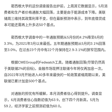
密西根大学的这份调查报告出炉前，上周其它数据显示，5月消
费者和生产者价格通胀大幅回落，主要是由于能源成本下降。美联
储周三维持其政策利率不变，但在最新预测中表示，到年底借贷成
本可能还需再上升多达50个基点。
密西根大学调查中的一年通胀预期从5月份的4.2%降至6月的
3.3%，为2021年3月以来最低。五年期通胀预期从5月的3.1%回落
至3.0%，在过去23个月中有22个月保持在2.9-3.1%的狭窄范围内。
根据CMEGroup的Fedwatch工具，随着通胀回落(尽管仍然高
于美联储2%的目标)，金融市场现押注联储今年将仅再加息一次。
自2022年3月开始进入40多年来最快的一轮政策紧缩周期以来，美
联储已累计加息500个基点。
对通胀的担忧有所缓解，本月消费者信心得到提升。调查显
示，6月消费者信心指数初值为63.9，创下四个月新高，5月为
59.2，经济学家之前预测初值为60.0。