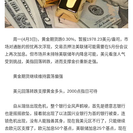
周一(4月3日)，黄金期货跌0.30%，暂报1978.23美元/盎司，市
场对通胀的担忧再次浮现，交易员押注美联储可能需要在5月份会议
上再次加息。但市场并未排除美联储年内降息可能，美元看涨人气
受到挑战，美指回落转跌，进而支撑金价重新走强。
黄金期货继续维持震荡偏强
美元回落转跌支撑黄金多头，2000点指日可待
自从瑞信出现危机，整个银行业风声鹤唳，首先是德意志银行
也是摇摇欲坠，接着就出现了以法国兴业银行为首的银行被查，连
锁危机出现，没有人能独善其身，现在我美元区不行了，只能继续
去欧元区支撑了，欧元加息50个基点，美联储加息25个基点，现在